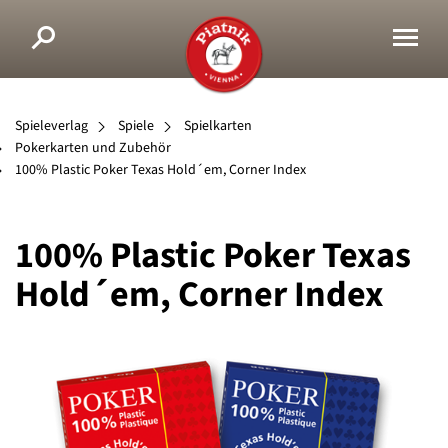
Spieleverlag
Spiele
Spielkarten
Pokerkarten und Zubehör
100% Plastic Poker Texas Hold´em, Corner Index
100% Plastic Poker Texas
Hold´em, Corner Index