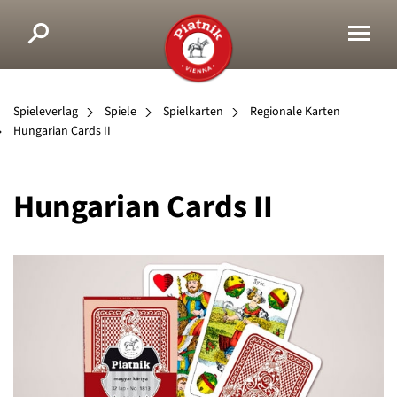
Spieleverlag
Spiele
Spielkarten
Regionale Karten
Hungarian Cards II
Hungarian Cards II