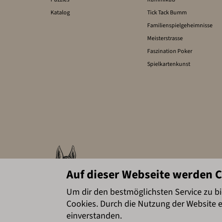
Katalog
Tick Tack Bumm
Familienspielgeheimnisse
Meisterstrasse
Faszination Poker
Spielkartenkunst
Auf dieser Webseite werden 
Um dir den bestmöglichsten Service zu b
Cookies. Durch die Nutzung der Website e
© Piatnik, 2016
einverstanden.