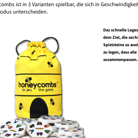
mbs ist in 3 Varianten spielbar, die sich in Geschwindigkei
odus unterscheiden.
Das schnelle Leges
dem Ziel, die sec
Spielsteine so an
zu legen, dass alle
zusammenpassen.