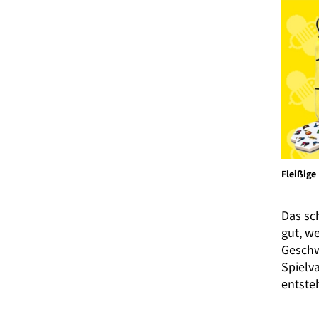
Fleißige
Das sc
gut, w
Geschw
Spielva
entsteh