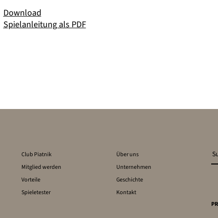
Download
Spielanleitung als PDF
Club Piatnik
Über uns
Mitglied werden
Unternehmen
Vorteile
Geschichte
Spieletester
Kontakt
PR