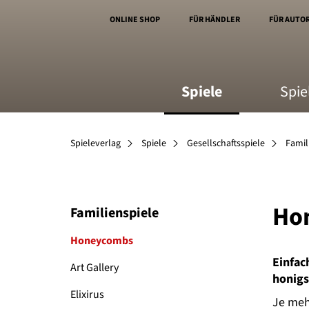
ONLINE SHOP
FÜR HÄNDLER
FÜR AUTO
Spiele
Spie
Spieleverlag
Spiele
Gesellschaftsspiele
Famil
Ho
Familienspiele
Honeycombs
Einfac
Art Gallery
honigs
Elixirus
Je meh