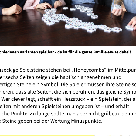
schiedenen Varianten spielbar - da ist für die ganze Familie etwas dabei!
hseckige Spielsteine stehen bei „Honeycombs“ im Mittelpun
der sechs Seiten zeigen die haptisch angenehmen und
rtigen Steine ein Symbol. Die Spieler müssen ihre Steine s
eren, dass alle Seiten, die sich berühren, das gleiche Sym
 Wer clever legt, schafft ein Herzstück – ein Spielstein, der a
Seiten mit anderen Spielsteinen umgeben ist – und erhält
iche Punkte. Zu lange sollte man aber nicht grübeln, denn 
e Steine geben bei der Wertung Minuspunkte.