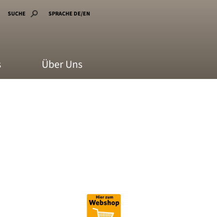
SUCHE
SPRACHE DE/EN
s
Über Uns