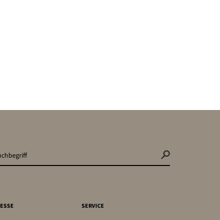
ESSE
SERVICE