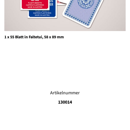
1 x 55 Blatt in Faltetui, 58 x 89 mm
Artikelnummer
130014