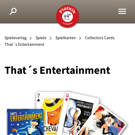
Spieleverlag
Spiele
Spielkarten
Collectors Cards
That´s Entertainment
That´s Entertainment