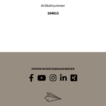
Artikelnummer
164613
PIATNIK IN DEN SOZIALEN MEDIEN