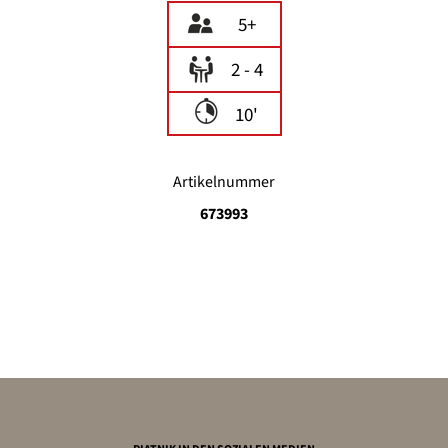
5+
2 - 4
10'
Artikelnummer
673993