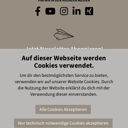
PIATNIK IN DEN SOZIALEN MEDIEN
Jetzt Newsletter Abonnieren!
Auf dieser Webseite werden
Cookies verwendet.
Hier anmelden
Um dir den bestmöglichsten Service zu bieten,
verwenden wir auf unserer Website Cookies. Durch
© Piatnik, 2016
die Nutzung der Website erklärst du dich mit der
Verwendung dieser einverstanden.
Impressum
Alle Cookies Akzeptieren
Nur technisch notwendige Cookies akzeptieren