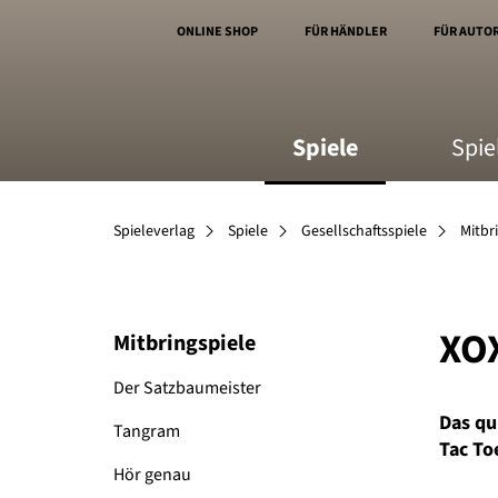
ONLINE SHOP
FÜR HÄNDLER
FÜR AUTO
Spiele
Spie
Spieleverlag
Spiele
Gesellschaftsspiele
Mitbr
XO
Mitbringspiele
Der Satzbaumeister
Das qu
Tangram
Tac To
Hör genau