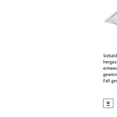
Sobald 
hergeze
entwede
gewinnt
Fall ge