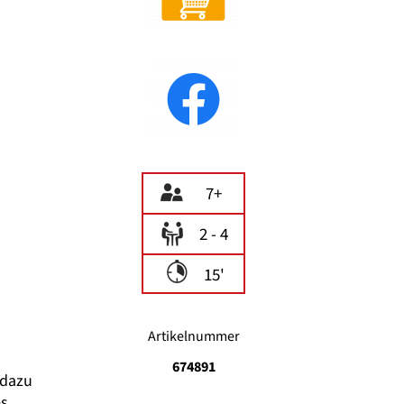
7+
2 - 4
15'
Artikelnummer
674891
 dazu
s,