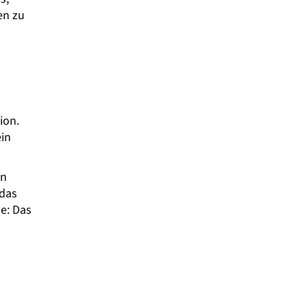
en zu
ion.
ein
in
 das
e: Das