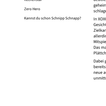
geheim
Zero Hero
schlag
Kannst du schon Schnipp Schnapp?
In XOX
Gesich
Zielkar
allerdi
Mitspi
Das mac
Plättc
Dabei 
bereits
neue a
unmitte