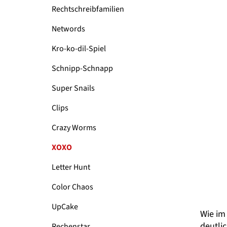
Rechtschreibfamilien
Networds
Kro-ko-dil-Spiel
Schnipp-Schnapp
Super Snails
Clips
Crazy Worms
XOXO
Letter Hunt
Color Chaos
UpCake
Wie im 
deutlic
Rechenstar