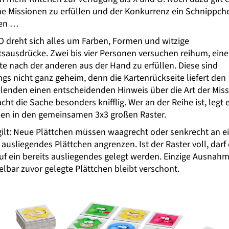
e Missionen zu erfüllen und der Konkurrenz ein Schnippch
en …
O dreht sich alles um Farben, Formen und witzige
tsausdrücke. Zwei bis vier Personen versuchen reihum, eine
te nach der anderen aus der Hand zu erfüllen. Diese sind
ngs nicht ganz geheim, denn die Kartenrückseite liefert den
elenden einen entscheidenden Hinweis über die Art der Miss
ht die Sache besonders knifflig. Wer an der Reihe ist, legt 
hen in den gemeinsamen 3x3 großen Raster.
gilt: Neue Plättchen müssen waagrecht oder senkrecht an e
 ausliegendes Plättchen angrenzen. Ist der Raster voll, darf
uf ein bereits ausliegendes gelegt werden. Einzige Ausnahm
lbar zuvor gelegte Plättchen bleibt verschont.