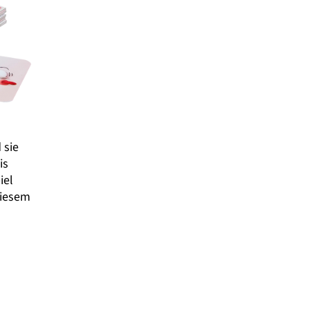
 sie
is
iel
diesem