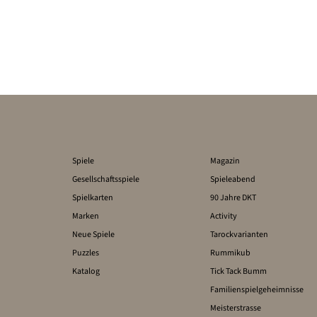
Spiele
Magazin
Gesellschaftsspiele
Spieleabend
Spielkarten
90 Jahre DKT
Marken
Activity
Neue Spiele
Tarockvarianten
Puzzles
Rummikub
Katalog
Tick Tack Bumm
Familienspielgeheimnisse
Meisterstrasse