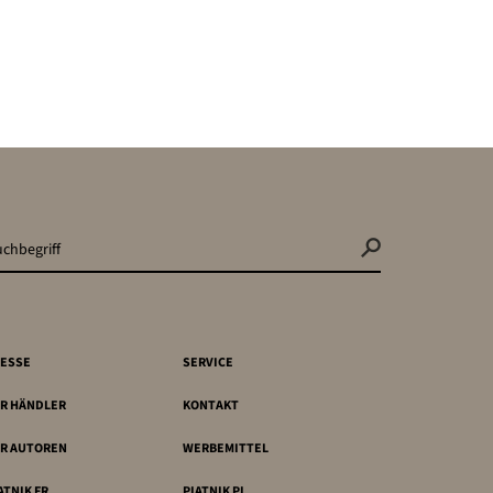
ESSE
SERVICE
R HÄNDLER
KONTAKT
R AUTOREN
WERBEMITTEL
ATNIK FR
PIATNIK PL