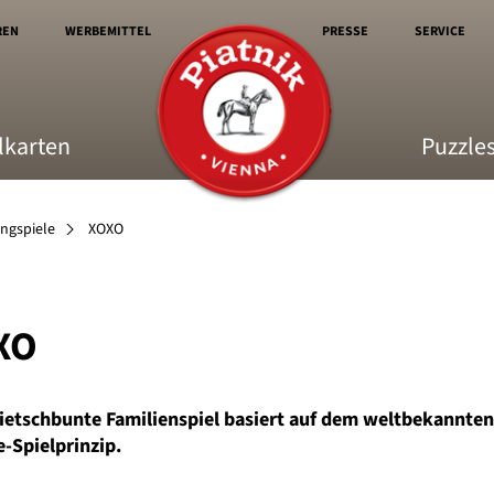
REN
WERBEMITTEL
PRESSE
SERVICE
lkarten
Puzzle
ingspiele
XOXO
XO
ietschbunte Familienspiel basiert auf dem weltbekannten
e-Spielprinzip.