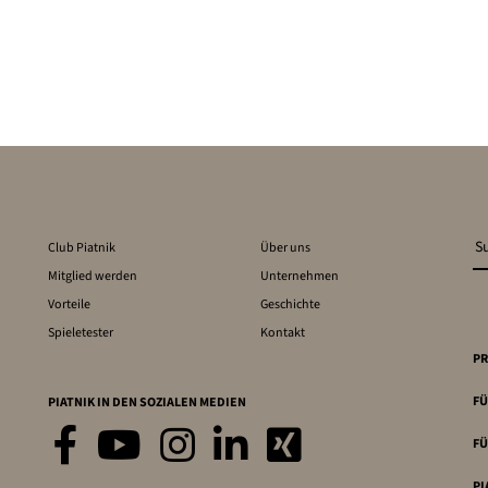
Club Piatnik
Über uns
Mitglied werden
Unternehmen
Vorteile
Geschichte
Spieletester
Kontakt
PR
FÜ
PIATNIK IN DEN SOZIALEN MEDIEN
FÜ
PI