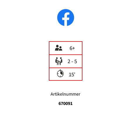
6+
2 - 5
15'
Artikelnummer
670091