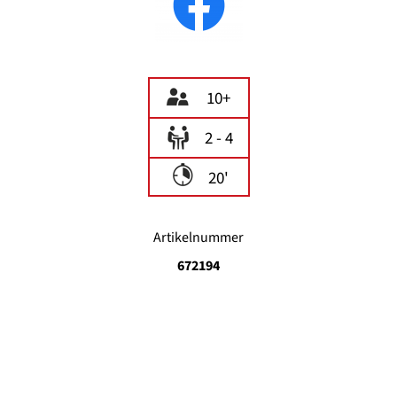
10+
2 - 4
20'
Artikelnummer
672194