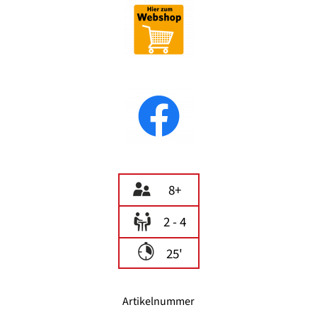
8+
2 - 4
25'
Artikelnummer