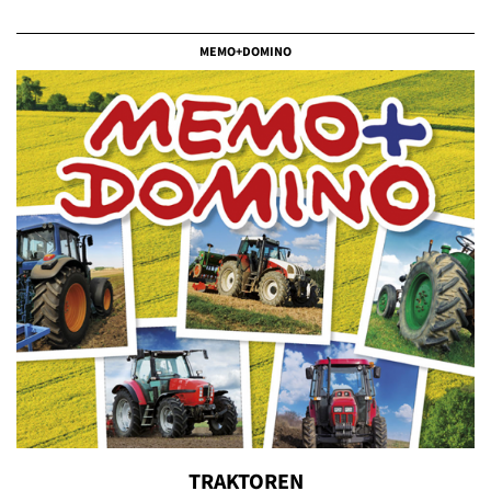
MEMO+DOMINO
TRAKTOREN