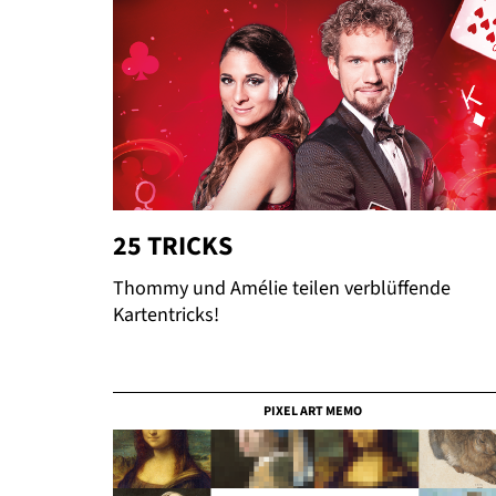
25 TRICKS
Thommy und Amélie teilen verblüffende
Kartentricks!
PIXEL ART MEMO