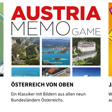
ÖSTERREICH VON OBEN
J
Ein Klassiker mit Bildern aus allen neun
W
Bundesländern Österreichs.
a