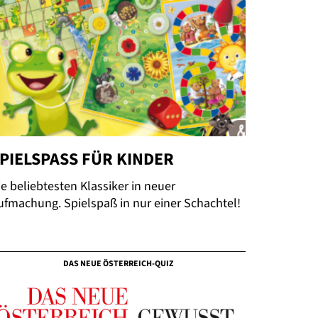
PIELSPASS FÜR KINDER
ie beliebtesten Klassiker in neuer
ufmachung. Spielspaß in nur einer Schachtel!
DAS NEUE ÖSTERREICH-QUIZ