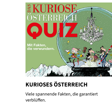
KURIOSES ÖSTERREICH
Viele spannende Fakten, die garantiert
verblüffen.