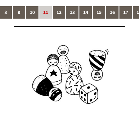
8
9
10
11
12
13
14
15
16
17
1