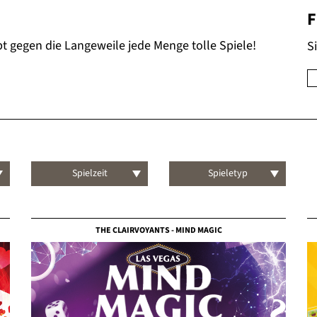
F
pt gegen die Langeweile jede Menge tolle Spiele!
S
Spielzeit
Spieletyp
THE CLAIRVOYANTS - MIND MAGIC