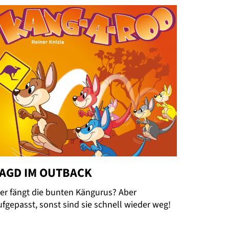
AGD IM OUTBACK
er fängt die bunten Kängurus? Aber
ufgepasst, sonst sind sie schnell wieder weg!