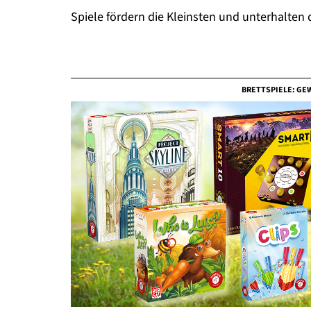
Spiele fördern die Kleinsten und unterhalten
BRETTSPIELE: GE