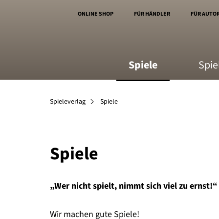
ONLINE SHOP
FÜR HÄNDLER
FÜR AUTO
Spiele
Spie
Spieleverlag
Spiele
Spiele
„Wer nicht spielt, nimmt sich viel zu ernst!“
Wir machen gute Spiele!