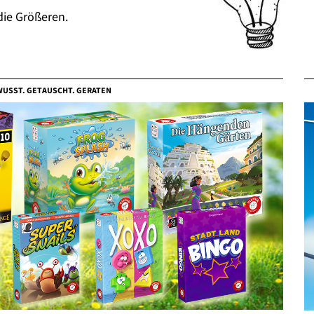
 die Größeren.
WUSST. GETAUSCHT. GERATEN